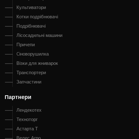
Культиватори
Котки подрібнювачі
Подрібнювачі
Лісосадильні машини
Причепи
Cіноворушилка
Візки для жниварок
Транспортери
Запчастини
Партнери
Лендекотех
Техноторг
Астарта Т
Велес Агро