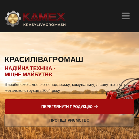
КРАСИЛІВАГРОМАШ
НАДІЙНА ТЕХНІКА -
МІЦНЕ МАЙБУТНЄ
Виробляємо сільськогосподарську, комунальну,
лісову техніку та
металоконструкціі
з 2004 року
ПЕРЕГЛЯНУТИ ПРОДУКЦІЮ
ПРО ПІДПРИЄМСТВО