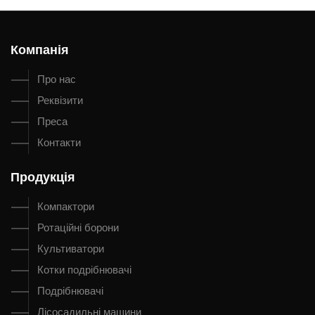
Компанія
Про нас
Реквізити
Преса
Контакти
Продукція
Компактори
Ротаційні борони
Культиватори
Котки подрібнювачі
Подрібнювачі
Лісосадильні машини