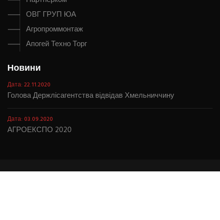
ОВГ ГРУП ЮА
Агропроммонтаж
Апогей Техно Торг
Новини
Дата: 22.11.2020
Голова Держлісагентства відвідав Хмельниччину
Дата: 03.09.2020
АГРОЕКСПО 2020
© 2018-2026 Kamex. |
Створення сайту
.
Обслуговування
сайту
.
Розкрутка сайту
.