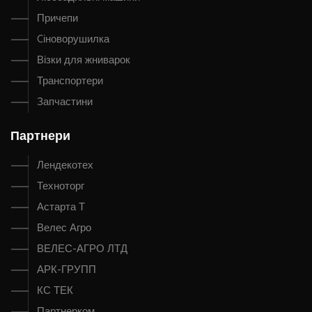
Причепи
Cіноворушилка
Візки для жниварок
Транспортери
Запчастини
Партнери
Лендекотех
Техноторг
Астарта Т
Велес Агро
ВЕЛЕС-АГРО ЛТД
АРК-ГРУПП
КС ТЕК
Партнерком