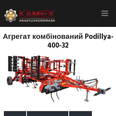
Агрегат комбінований Podillya-
400-32