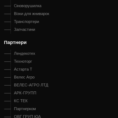
Cіноворушилка
Візки для жниварок
Транспортери
Запчастини
Партнери
Лендекотех
Техноторг
Астарта Т
Велес Агро
ВЕЛЕС-АГРО ЛТД
АРК-ГРУПП
КС ТЕК
Партнерком
ОВГ ГРУП ЮА