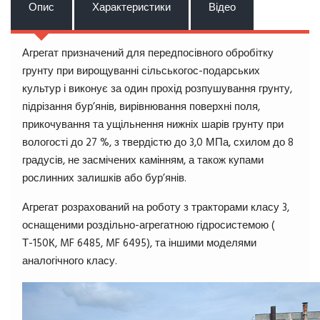
Опис
Характеристики
Відео
Агрегат призначений для передпосівного обробітку
грунту при вирощуванні сільськогос-подарських
культур і виконує за один прохід розпушування грунту,
підрізання бур’янів, вирівнювання поверхні поля,
прикочування та ущільнення нижніх шарів грунту при
вологості до 27 %, з твердістю до 3,0 МПа, схилом до 8
градусів, не засмічених камінням, а також купами
рослинних залишків або бур’янів.
Агрегат розрахований на роботу з тракторами класу 3,
оснащеними роздільно-агрегатною гідросистемою (
Т-150К, MF 6485, MF 6495), та іншими моделями
аналогічного класу.