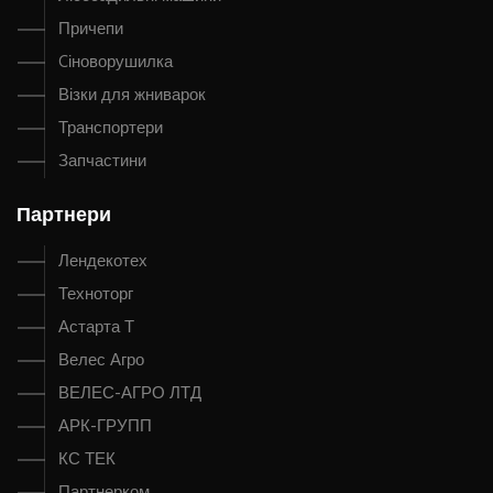
Причепи
Cіноворушилка
Візки для жниварок
Транспортери
Запчастини
Партнери
Лендекотех
Техноторг
Астарта Т
Велес Агро
ВЕЛЕС-АГРО ЛТД
АРК-ГРУПП
КС ТЕК
Партнерком