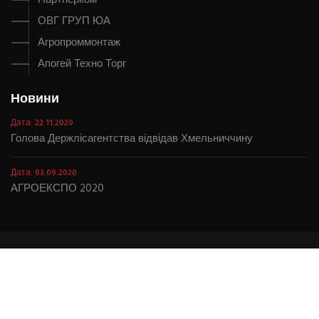
ОВГ ГРУП ЮА
Агропроммонтаж
Апогей Техно Торг
Новини
Дата: 22.11.2020
Голова Держлісагентства відвідав Хмельниччину
Дата: 03.09.2020
АГРОЕКСПО 2020
© 2018-2026 Kamex. |
Створення сайту
.
Обслуговування
сайту
.
Розкрутка сайту
.