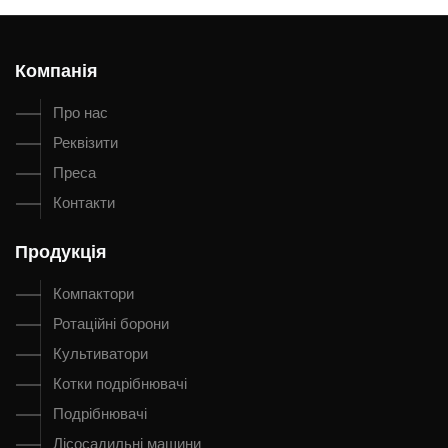
Компанія
Про нас
Реквізити
Преса
Контакти
Продукція
Компактори
Ротаційні борони
Культиватори
Котки подрібнювачі
Подрібнювачі
Лісосадильні машини