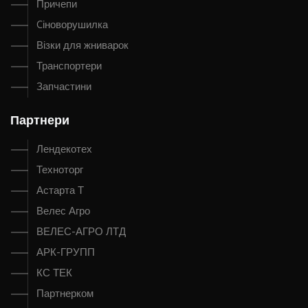
Причепи
Cіноворушилка
Візки для жниварок
Транспортери
Запчастини
Партнери
Лендекотех
Техноторг
Астарта Т
Велес Агро
ВЕЛЕС-АГРО ЛТД
АРК-ГРУПП
КС ТЕК
Партнерком